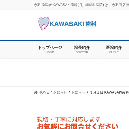
コ
ナ
赤羽 歯医者 KAWASAKI歯科(旧川崎歯科医院) は、赤
ン
ビ
テ
ゲ
ン
ー
ツ
シ
に
ョ
移
ン
トップページ
院長紹介
医院紹介
動
に
HOME
DOCTOR
CLINIC
移
動
HOME
お知らせ
お知らせ
３月１日 KAWASAKI歯