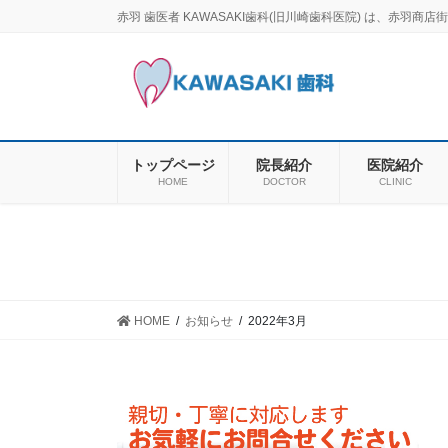
コ
ナ
赤羽 歯医者 KAWASAKI歯科(旧川崎歯科医院) は、赤
ン
ビ
テ
ゲ
ン
ー
ツ
シ
に
ョ
移
ン
トップページ
院長紹介
医院紹介
動
に
HOME
DOCTOR
CLINIC
移
動
HOME
お知らせ
2022年3月