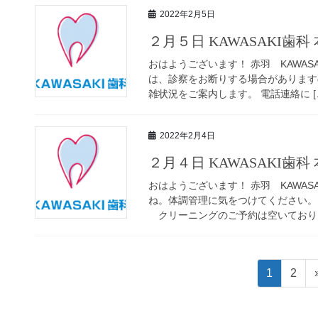
2022年2月5日
２月５日 KAWASAKI歯
おはようございます！ 赤羽 KAWASA
は、診察をお断りする場合がありますの
雑状況をご案内します。 電話連絡に [
2022年2月4日
２月４日 KAWASAKI歯
おはようございます！ 赤羽 KAWAS
ね。体調管理に気をつけてください。 
クリーニングのご予約は空いておりま
投
ペ
ペ
1
2
稿
ー
ー
ジ
ジ
ナ