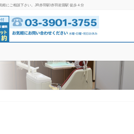
気軽にご相談下さい。JR赤羽駅/赤羽岩淵駅 徒歩４分