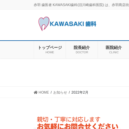
コ
ナ
赤羽 歯医者 KAWASAKI歯科(旧川崎歯科医院) は、赤
ン
ビ
テ
ゲ
ン
ー
ツ
シ
に
ョ
移
ン
トップページ
院長紹介
医院紹介
動
に
HOME
DOCTOR
CLINIC
移
動
HOME
お知らせ
2022年2月