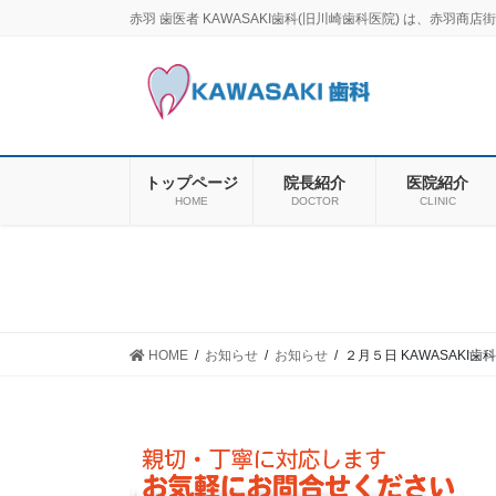
コ
ナ
赤羽 歯医者 KAWASAKI歯科(旧川崎歯科医院) は、赤
ン
ビ
テ
ゲ
ン
ー
ツ
シ
に
ョ
移
ン
トップページ
院長紹介
医院紹介
動
に
HOME
DOCTOR
CLINIC
移
動
HOME
お知らせ
お知らせ
２月５日 KAWASAKI歯