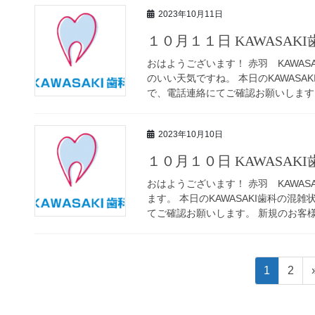
2023年10月11日
１０月１１日 KAWASAK
おはようございます！ 赤羽 KAWAS
のいい天気ですね。 本日のKAWASA
で、電話連絡にてご確認お願いします。 
2023年10月10日
１０月１０日 KAWASAK
おはようございます！ 赤羽 KAWAS
ます。 本日のKAWASAKI歯科の
てご確認お願いします。 新規のお客様で
投
ペ
ペ
1
2
稿
ー
ー
ジ
ジ
ナ