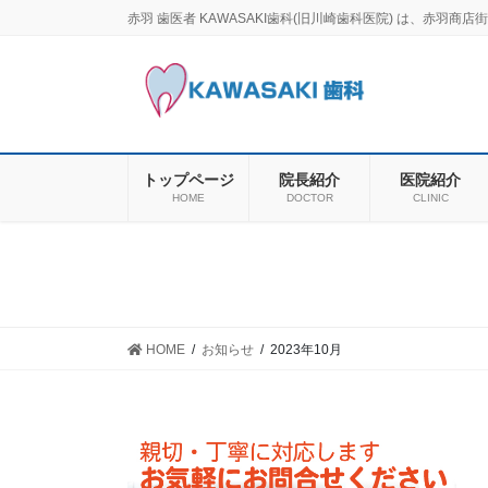
コ
ナ
赤羽 歯医者 KAWASAKI歯科(旧川崎歯科医院) は、赤
ン
ビ
テ
ゲ
ン
ー
ツ
シ
に
ョ
移
ン
トップページ
院長紹介
医院紹介
動
に
HOME
DOCTOR
CLINIC
移
動
HOME
お知らせ
2023年10月