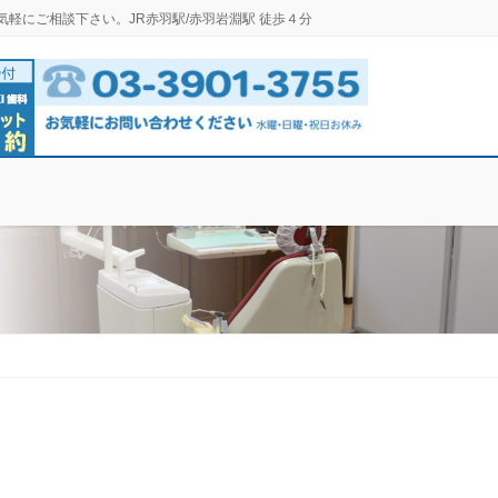
気軽にご相談下さい。JR赤羽駅/赤羽岩淵駅 徒歩４分