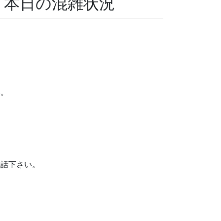
科 本日の混雑状況
い。
。
電話下さい。
。