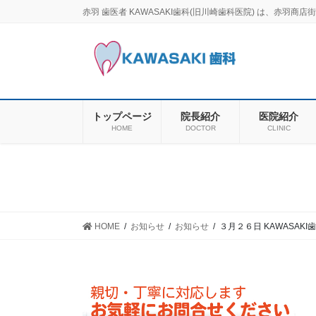
コ
ナ
赤羽 歯医者 KAWASAKI歯科(旧川崎歯科医院) は、赤
ン
ビ
テ
ゲ
ン
ー
ツ
シ
に
ョ
移
ン
トップページ
院長紹介
医院紹介
動
に
HOME
DOCTOR
CLINIC
移
動
HOME
お知らせ
お知らせ
３月２６日 KAWASAK