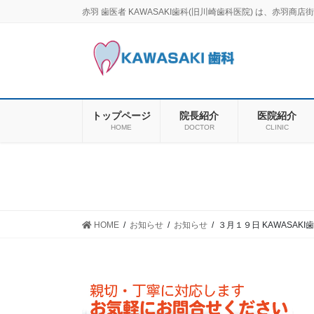
コ
ナ
赤羽 歯医者 KAWASAKI歯科(旧川崎歯科医院) は、赤
ン
ビ
テ
ゲ
ン
ー
ツ
シ
に
ョ
移
ン
トップページ
院長紹介
医院紹介
動
に
HOME
DOCTOR
CLINIC
移
動
HOME
お知らせ
お知らせ
３月１９日 KAWASAK