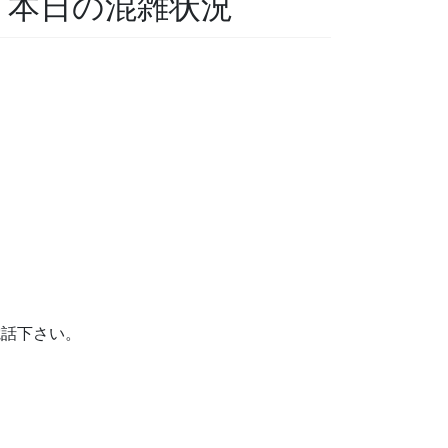
科 本日の混雑状況
。
電話下さい。
。