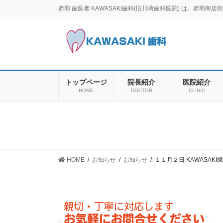
コ
ナ
赤羽 歯医者 KAWASAKI歯科(旧川崎歯科医院) は、赤
ン
ビ
テ
ゲ
ン
ー
ツ
シ
に
ョ
移
ン
トップページ
院長紹介
医院紹介
動
に
HOME
DOCTOR
CLINIC
移
動
HOME
お知らせ
お知らせ
１１月２日 KAWASAK