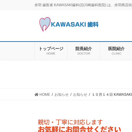
コ
ナ
赤羽 歯医者 KAWASAKI歯科(旧川崎歯科医院) は、赤
ン
ビ
テ
ゲ
ン
ー
ツ
シ
に
ョ
移
ン
トップページ
院長紹介
医院紹介
動
に
HOME
DOCTOR
CLINIC
移
動
HOME
お知らせ
お知らせ
１０月１４日 KAWASA