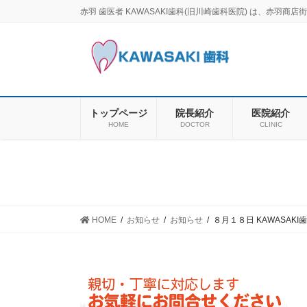
コ
ナ
赤羽 歯医者 KAWASAKI歯科(旧川崎歯科医院) は、赤
ン
ビ
テ
ゲ
ン
ー
ツ
シ
に
ョ
移
ン
トップページ
院長紹介
医院紹介
動
に
HOME
DOCTOR
CLINIC
移
動
HOME
お知らせ
お知らせ
８月１８日 KAWASAK