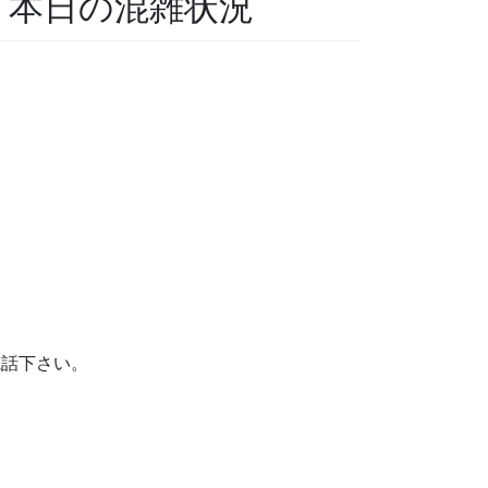
科 本日の混雑状況
。
電話下さい。
。