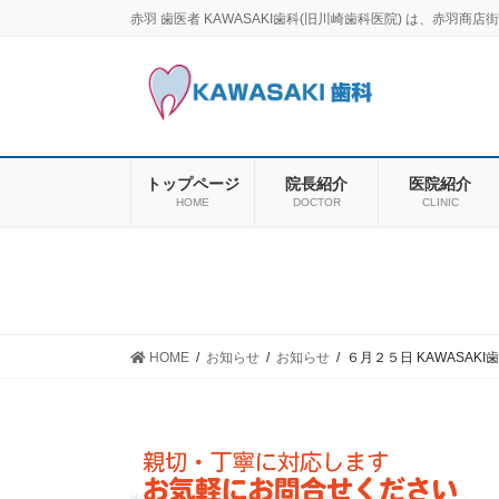
コ
ナ
赤羽 歯医者 KAWASAKI歯科(旧川崎歯科医院) は、赤
ン
ビ
テ
ゲ
ン
ー
ツ
シ
に
ョ
移
ン
トップページ
院長紹介
医院紹介
動
に
HOME
DOCTOR
CLINIC
移
動
HOME
お知らせ
お知らせ
６月２５日 KAWASAK