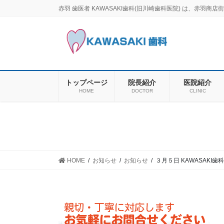
コ
ナ
赤羽 歯医者 KAWASAKI歯科(旧川崎歯科医院) は、赤
ン
ビ
テ
ゲ
ン
ー
ツ
シ
に
ョ
移
ン
トップページ
院長紹介
医院紹介
動
に
HOME
DOCTOR
CLINIC
移
動
HOME
お知らせ
お知らせ
３月５日 KAWASAKI歯