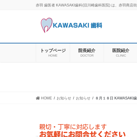
コ
ナ
赤羽 歯医者 KAWASAKI歯科(旧川崎歯科医院) は、赤
ン
ビ
テ
ゲ
ン
ー
ツ
シ
に
ョ
移
ン
トップページ
院長紹介
医院紹介
動
に
HOME
DOCTOR
CLINIC
移
動
HOME
お知らせ
お知らせ
８月１８日 KAWASAK