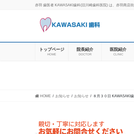
コ
ナ
赤羽 歯医者 KAWASAKI歯科(旧川崎歯科医院) は、赤
ン
ビ
テ
ゲ
ン
ー
ツ
シ
に
ョ
移
ン
トップページ
院長紹介
医院紹介
動
に
HOME
DOCTOR
CLINIC
移
動
HOME
お知らせ
お知らせ
８月３０日 KAWASAK