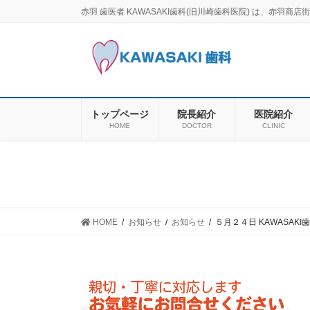
コ
ナ
赤羽 歯医者 KAWASAKI歯科(旧川崎歯科医院) は、赤
ン
ビ
テ
ゲ
ン
ー
ツ
シ
に
ョ
移
ン
トップページ
院長紹介
医院紹介
動
に
HOME
DOCTOR
CLINIC
移
動
HOME
お知らせ
お知らせ
５月２４日 KAWASAK