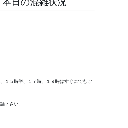
科 本日の混雑状況
、１５時半、１７時、１９時はすぐにでもご
電話下さい。
。