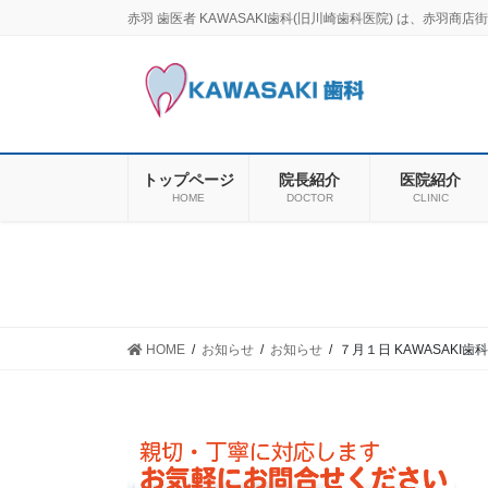
コ
ナ
赤羽 歯医者 KAWASAKI歯科(旧川崎歯科医院) は、赤
ン
ビ
テ
ゲ
ン
ー
ツ
シ
に
ョ
移
ン
トップページ
院長紹介
医院紹介
動
に
HOME
DOCTOR
CLINIC
移
動
HOME
お知らせ
お知らせ
７月１日 KAWASAKI歯