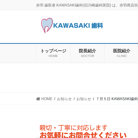
コ
ナ
赤羽 歯医者 KAWASAKI歯科(旧川崎歯科医院) は、赤
ン
ビ
テ
ゲ
ン
ー
ツ
シ
に
ョ
移
ン
トップページ
院長紹介
医院紹介
動
に
HOME
DOCTOR
CLINIC
移
動
HOME
お知らせ
お知らせ
７月５日 KAWASAKI歯