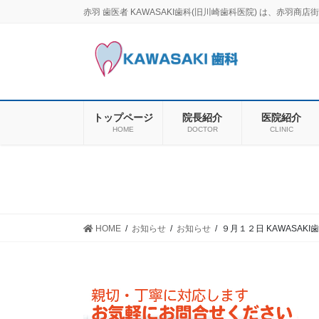
コ
ナ
赤羽 歯医者 KAWASAKI歯科(旧川崎歯科医院) は、赤
ン
ビ
テ
ゲ
ン
ー
ツ
シ
に
ョ
移
ン
トップページ
院長紹介
医院紹介
動
に
HOME
DOCTOR
CLINIC
移
動
HOME
お知らせ
お知らせ
９月１２日 KAWASAK